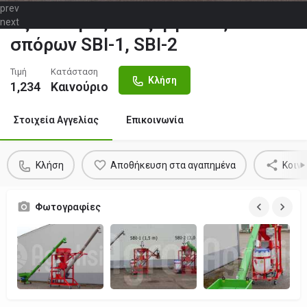
prev
Εξοπλισμός επεξεργασίας
next
σπόρων SBI-1, SBI-2
Τιμή
Κατάσταση
Κλήση
1,234
Καινούριο
Στοιχεία Αγγελίας
Επικοινωνία
Κλήση
Αποθήκευση στα αγαπημένα
Κοιν
Φωτογραφίες