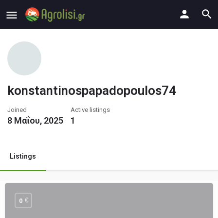
konstantinospapadopoulos74
Joined
Active listings
8 Μαΐου, 2025
1
Listings
€
0