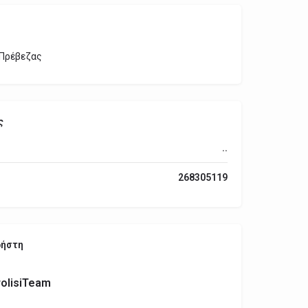
Πρέβεζας
ς
..
268305119
ρήστη
olisiTeam