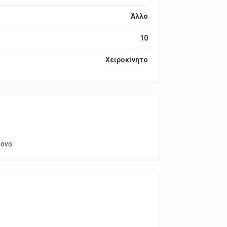
Άλλο
10
Χειροκίνητο
ρονο