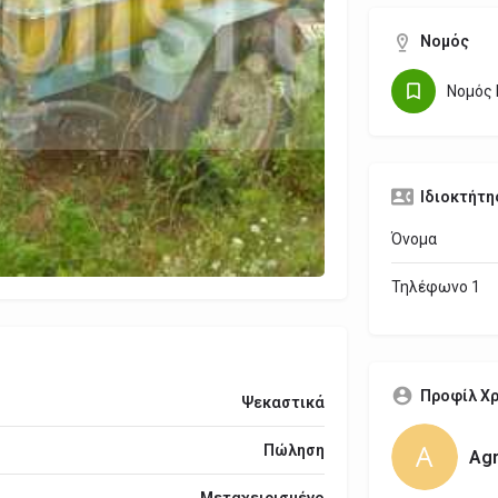
Νομός
Νομός 
Ιδιοκτήτη
Όνομα
Τηλέφωνο 1
Προφίλ Χ
Ψεκαστικά
Πώληση
Agr
Μεταχειρισμένο