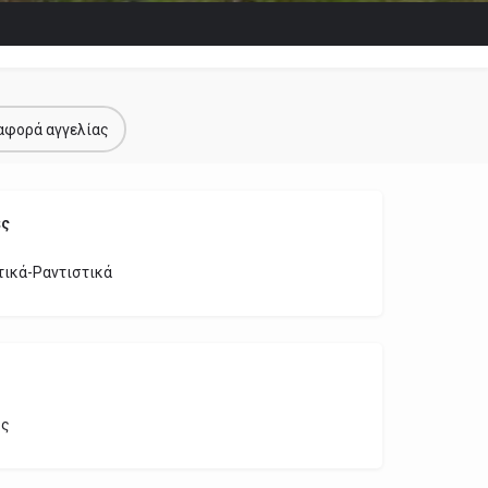
αφορά αγγελίας
ες
ικά-Ραντιστικά
ος