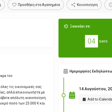
η
Προσθήκη στα Αγαπημένα
Κοινοποίηση
Ξεκινάει σε:
04
DAYS
Ημερομηνίες Εκδηλώσε
φερε τον
 όλες τις οικονομικές σας
14 Αυγούστου, 20
ίες, απλά επικοινωνήστε με
άβετε απόλυτη ικανοποίηση.
Add to iCalend
μικρό ποσό των 25.000 € και