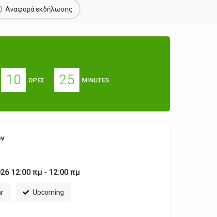
Αναφορά εκδήλωσης
10
25
ΏΡΕΣ
MINUTES
ων
26 12:00 πμ - 12:00 πμ
ar
Upcoming