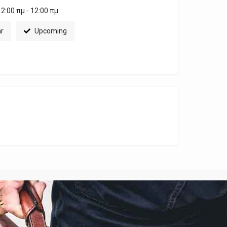
2:00 πμ - 12:00 πμ
ar
Upcoming