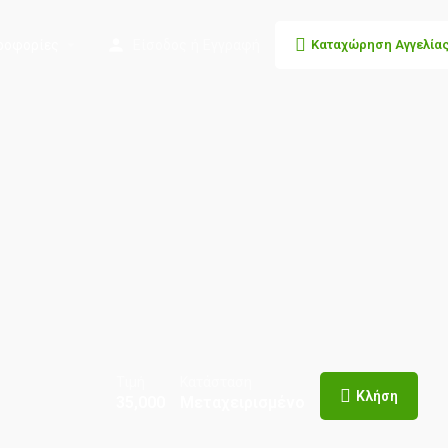
ροφορίες
Είσοδος
ή
Εγγραφή
Καταχώρηση Αγγελία
Τιμή
Κατάσταση
Κλήση
35,000
Μεταχειρισμένο