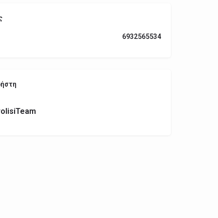
ς
6932565534
ρήστη
olisiTeam