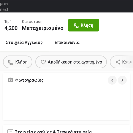
prev
Trakter Kubota B 1702-M Sunshine
next
Τιμή
Κατάσταση
Κλήση
4,200
Μεταχειρισμένο
Στοιχεία Αγγελίας
Επικοινωνία
Κλήση
Αποθήκευση στα αγαπημένα
Κοιν
Φωτογραφίες
Στοιχεία αγγελίας & Τεχνικά στοιχεία