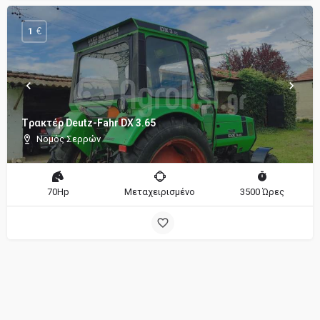
€
1
Tρακτέρ Deutz-Fahr DX 3.65
Νομός Σερρών
70Hp
Μεταχειρισμένο
3500 Ώρες