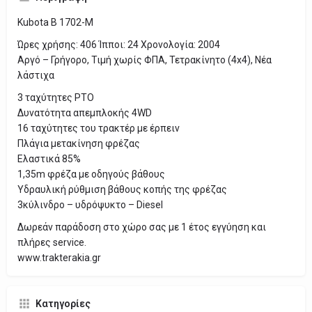
Kubota B 1702-M
Ώρες χρήσης: 406 Ίπποι: 24 Χρονολογία: 2004
Αργό – Γρήγορο, Τιμή χωρίς ΦΠΑ, Τετρακίνητο (4x4), Νέα
λάστιχα
3 ταχύτητες ΡΤΟ
Δυνατότητα απεμπλοκής 4WD
16 ταχύτητες του τρακτέρ με έρπειν
Πλάγια μετακίνηση φρέζας
Ελαστικά 85%
1,35m φρέζα με οδηγούς βάθους
Υδραυλική ρύθμιση βάθους κοπής της φρέζας
3κύλινδρο – υδρόψυκτο – Diesel
Δωρεάν παράδοση στο χώρο σας με 1 έτος εγγύηση και
πλήρες service.
www.trakterakia.gr
Κατηγορίες