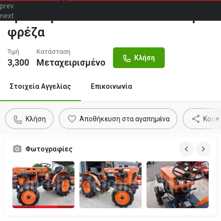
prev
Τρακτεράκι KUBOTA B 7001DT με
next
φρέζα
Τιμή
Κατάσταση
Κλήση
3,300
Μεταχειρισμένο
Στοιχεία Αγγελίας
Επικοινωνία
Κλήση
Αποθήκευση στα αγαπημένα
Κοιν
Φωτογραφίες