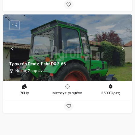
€
1
Tρακτέρ Deutz-Fahr DX 3.65
Νομός Σερρών
70Hp
Μεταχειρισμένο
3500 Ώρες